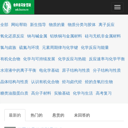
Toggl
navig
全部
网站帮助
新生指导
物质的量
物质分类与胶体
离子反应
氧化还原反应
钠与碱金属
铝铁铜与金属材料
硅与无机非金属材料
氯与卤族
硫氮与环境
元素周期律与化学键
化学反应与能量
有机化合物
化学与可持续发展
化学反应与热能
反应速率与化学平衡
水溶液中的离子平衡
电化学基础
原子结构与性质
分子结构与性质
晶体结构与性质
认识有机化合物
烃与卤代烃
烃的含氧衍生物
糖类油脂蛋白质
高分子材料
实验基础
化学与生活
高考复习
最新的
热门的
悬赏的
未回答的