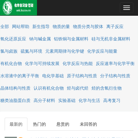
Toggl
navig
全部
网站帮助
新生指导
物质的量
物质分类与胶体
离子反应
氧化还原反应
钠与碱金属
铝铁铜与金属材料
硅与无机非金属材料
氯与卤族
硫氮与环境
元素周期律与化学键
化学反应与能量
有机化合物
化学与可持续发展
化学反应与热能
反应速率与化学平衡
水溶液中的离子平衡
电化学基础
原子结构与性质
分子结构与性质
晶体结构与性质
认识有机化合物
烃与卤代烃
烃的含氧衍生物
糖类油脂蛋白质
高分子材料
实验基础
化学与生活
高考复习
最新的
热门的
悬赏的
未回答的