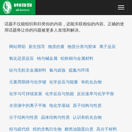
Toggl
navig
话题不仅能组织和归类你的内容，还能关联相似的内容。正确的使
用话题将让你的问题被更多人发现和解决。
网站帮助
新生指导
物质的量
物质分类与胶体
离子反应
氧化还原反应
钠与碱金属
铝铁铜与金属材料
硅与无机非金属材料
氯与卤族
硫氮与环境
元素周期律与化学键
化学反应与能量
有机化合物
化学与可持续发展
化学反应与热能
反应速率与化学平衡
水溶液中的离子平衡
电化学基础
原子结构与性质
分子结构与性质
晶体结构与性质
认识有机化合物
烃与卤代烃
烃的含氧衍生物
糖类油脂蛋白质
高分子材料